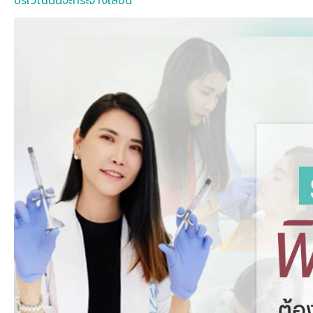
บริเวณนั้นจะกระจ่างใสขึ้น