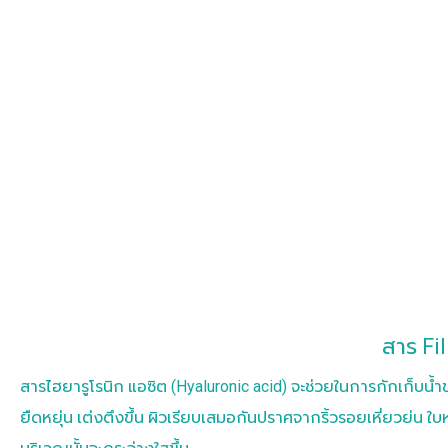
สาร Fil
สารไฮยารูโรนิก แอซิต (Hyaluronic acid) จะช่วยในการกักเก็บน้ำของ
ยืดหยุ่น เต่งตึงขึ้น ผิวเรียบเสมอกันปราศจากริ้วรอยเหี่ยวย่น 