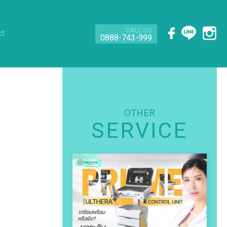
CALL US
ct
0888-743-999
OTHER
SERVICE