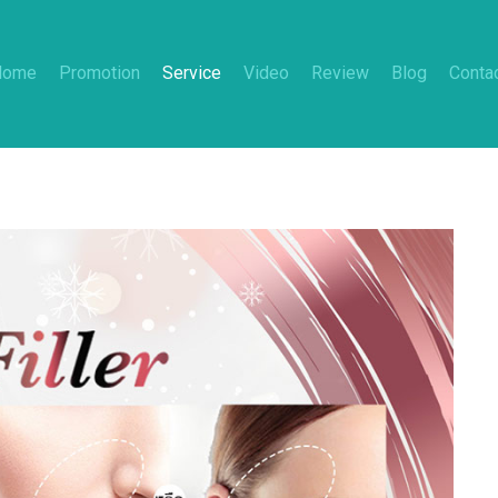
Home
Promotion
Service
Video
Review
Blog
Conta