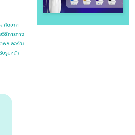
ขึ้น
ารสกัดจาก
ยวิธีการทาง
ีดฟิลเลอร์ใน
ับรูปหน้า
ใหม่ล่าสุด! " New Ultraformer
MPT "