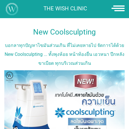
THE WISH CLINIC
HOME
PROMOTION
New Coolsculpting
SERVICE
บอกลาทุกปัญหาไขมันส่วนเกิน ที่ไม่เคยหายไป จัดการได้ด้วย
New Coolsculpting ... ทั้งพุงห้อย หน้าท้องยื่น เอวหนา ปีกหลัง
ขาเบียด ทุกบริเวณส่วนเกิน
ยกกระชับใบหน้า
ULTHERAPY PRIME
“SCULPTRA” เพื่อ
คุณภาพผิวที่ดียิ่งขึ้น
ใหม่ล่าสุด! " NEW
ULTRAFORMER MPT "
ULTHERA สวยด้วยเสียง
NEW THERMAGE FLX
MMFU: NEW