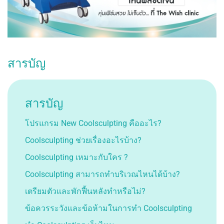
ULTRAFORMER LLL
ยกกระชับใหม่ล่าสุด
NEW ULTHERA
ยกกระชับ THERMAGE
ยกกระชับ HIFU
สารบัญ
เลเซอร์ ฝ้ากระ ลด
สารบัญ
รอยสิว
NEW DISCOVERY PICO
โปรแกรม New Coolsculpting คืออะไร?
DERM
PICOPLUS LASER
Coolsculpting ช่วยเรื่องอะไรบ้าง?
PICOSURE LASER
Coolsculpting เหมาะกับใคร ?
SPECTRA Q
LASER เลเซอร์ฝ้ากระ
Coolsculpting สามารถทำบริเวณไหนได้บ้าง?
มาตรฐานโรงพยาบาล
CELLEC ADVANCE IPL
เตรียมตัวและพักฟื้นหลังทำหรือไม่?
เลเซอร์หน้าใส
ข้อควรระวังและข้อห้ามในการทำ Coolsculpting
SCARLET LASER
เลเซอร์หลุมสิว