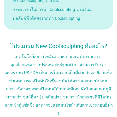
ทำ Coolsculpting เจ็บไหม
SOLITONE ACNE
ระยะเวลาในการทำ Coolsculpting นานไหม
โปรแกรมรักษาสิว
ผลลัพธ์ที่ได้หลังจากทำ Coolsculpting
ปรับรูปหน้า
FILLER เติมเต็ม
ร้อยไหม
โปรแกรม New Coolsculpting คืออะไร?
บริการอื่นๆ
เทคโนโลยีสลายไขมันด้วยความเย็น ติดลบต่ำกว่า
EMT SCULPT สร้าง
จุดเยือกแข็ง จากประเทศสหรัฐอเมริกา ผ่านการรับรอง
กล้ามเนื้อ สลายไขมัน
มาตรฐาน US-FDA เป็นการใช้ความเย็นที่ต่ำกว่าจุดเยือกแข็ง
NEW COOLSCULPTING
บอกลาทุกปัญหาไขมัน
ฆ่าเฉพาะเซลล์ไขมันในชั้นไขมันให้ตาย และหายไปแบบ
ส่วนเกิน
ถาวร เนื่องจากเซลล์ไขมันมีลักษณะพิเศษ คือไวต่ออุณหภูมิ
TWC STEM BOOSTER
เติมน้ำให้ผิวสวยแบบสาว
มากกว่าเซลล์อื่นๆ ( ยกตัวอย่างเช่น การนำอาหารที่มีไขมัน
เกาหลี
มากเข้าตู้แช่แข็ง อาหารจะแยกชั้นไขมันกับส่วนประกอบอื่นๆ
COOL CRISTAL
)
PRP (PLATELET RICH