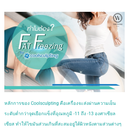
PLASMA)
PICOPLUS ACNE SCAR
เลเซอร์กระชับรูขุมขน
รอยแตกลาย
เลเซอร์กำจัดขน LONG
PULSED ND YAG
VIDEO
REVIEW
BLOG
CONTACT
หลักการของ Coolsculpting คือเครื่องจะส่งผ่านความเย็น
ระดับต่ำกว่าจุดเยือกแข็งที่อุณหภูมิ -11 ถึง -13 องศาเซียล
เซียส ทำให้ไขมันส่วนเกินที่สะสมอยู่ใต้ผิวหนังตามส่วนต่างๆ