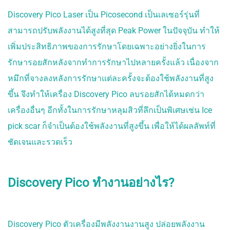
ULTRAFORMER LLL
Discovery Pico Laser เป็น Picosecond เป็นเลเซอร์รุ่นที่
ยกกระชับใหม่ล่าสุด
NEW ULTHERA
สามารถปรับพลังงานได้สูงที่สุด Peak Power ในปัจจุบัน ทำให้
ยกกระชับ THERMAGE
เพิ่มประสิทธิภาพของการรักษาโดยเฉพาะอย่างยิ่งในการ
ยกกระชับ HIFU
รักษารอยสักหลังจากทำการรักษาไปหลายครั้งแล้ว เนื่องจาก
หมึกที่จางลงหลังการรักษาแต่ละครั้งจะต้องใช้พลังงานที่สูง
ขึ้น จึงทำให้เครื่อง Discovery Pico ลบรอยสักได้หมดกว่า
เลเซอร์ ฝ้ากระ ลด
รอยสิว
เครื่องอื่นๆ อีกทั้งในการรักษาหลุมสิวที่ลึกเป็นพิเศษเช่น Ice
NEW DISCOVERY PICO
pick scar ก็จำเป็นต้องใช้พลังงานที่สูงขึ้น เพื่อให้ได้ผลลัพท์ที่
DERM
ชัดเจนและรวดเร็ว
PICOPLUS LASER
PICOSURE LASER
SPECTRA Q
LASER เลเซอร์ฝ้ากระ
Discovery Pico ทำงานอย่างไร?
มาตรฐานโรงพยาบาล
CELLEC ADVANCE IPL
เลเซอร์หน้าใส
SCARLET LASER
Discovery Pico ตัวเครื่องมีพลังงานงานสูง ปล่อยพลังงาน
เลเซอร์หลุมสิว