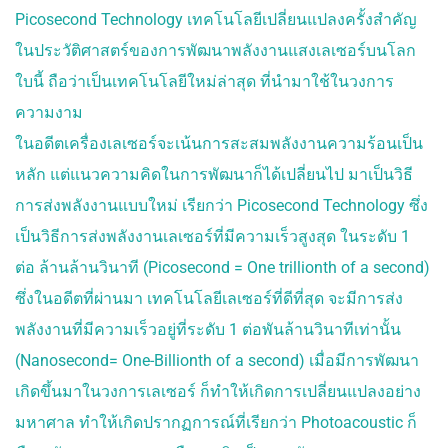
SOLITONE ACNE
Picosecond Technology เทคโนโลยีเปลี่ยนแปลงครั้งสำคัญ
โปรแกรมรักษาสิว
ในประวัติศาสตร์ของการพัฒนาพลังงานแสงเลเซอร์บนโลก
ใบนี้ ถือว่าเป็นเทคโนโลยีใหม่ล่าสุด ที่นำมาใช้ในวงการ
ปรับรูปหน้า
ความงาม
FILLER เติมเต็ม
ในอดีตเครื่องเลเซอร์จะเน้นการสะสมพลังงานความร้อนเป็น
ร้อยไหม
หลัก แต่แนวความคิดในการพัฒนาก็ได้เปลี่ยนไป มาเป็นวิธี
การส่งพลังงานแบบใหม่ เรียกว่า Picosecond Technology ซึ่ง
บริการอื่นๆ
เป็นวิธีการส่งพลังงานเลเซอร์ที่มีความเร็วสูงสุด ในระดับ 1
EMT SCULPT สร้าง
กล้ามเนื้อ สลายไขมัน
ต่อ ล้านล้านวินาที (Picosecond = One trillionth of a second)
NEW COOLSCULPTING
ซึ่งในอดีตที่ผ่านมา เทคโนโลยีเลเซอร์ที่ดีที่สุด จะมีการส่ง
บอกลาทุกปัญหาไขมัน
ส่วนเกิน
พลังงานที่มีความเร็วอยู่ที่ระดับ 1 ต่อพันล้านวินาทีเท่านั้น
TWC STEM BOOSTER
(Nanosecond= One-Billionth of a second) เมื่อมีการพัฒนา
เติมน้ำให้ผิวสวยแบบ
เกิดขึ้นมาในวงการเลเซอร์ ก็ทำให้เกิดการเปลี่ยนแปลงอย่าง
สาวเกาหลี
COOL CRISTAL
มหาศาล ทำให้เกิดปรากฏการณ์ที่เรียกว่า Photoacoustic ก็
PRP (PLATELET RICH