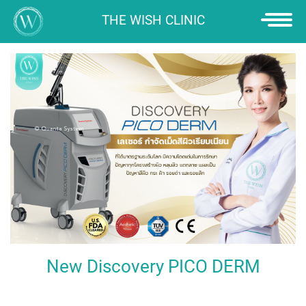
THE WISH CLINIC
HOME
PROMOTION
SERVICE
ยกกระชับใบหน้า
ULTHERAPY PRIME
“SCULPTRA” เพื่อ
คุณภาพผิวที่ดียิ่งขึ้น
ใหม่ล่าสุด! " NEW
ULTRAFORMER MPT "
New Discovery PICO DERM
ULTHERA สวยด้วยเสียง
NEW THERMAGE FLX
MMFU: NEW