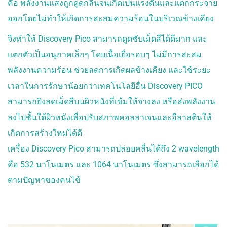
คือ พลังงานแสงถูกดูดกลืนจนเกิดเป็นแรงดันและแตกกระจาย
PLASMA)
PICOPLUS ACNE SCAR
ออกโดยไม่ทำให้เกิดการสะสมความร้อนในบริเวณข้างเคียง
เลเซอร์กระชับรูขุมขน
รอยแตกลาย
จึงทำให้ Discovery Pico สามารถดูดซับเม็ดสีได้ดีมาก และ
เลเซอร์กำจัดขน LONG
แตกตัวเป็นอนุภาคเล็กๆ โดยเนื้อเยื่อรอบๆ ไม่มีการสะสม
PULSED ND YAG
พลังงานความร้อน ช่วยลดการเกิดผลข้างเคียง และใช้ระยะ
เวลาในการรักษาน้อยกว่าเทคโนโลยีอื่น Discovery PICO
VIDEO
REVIEW
BLOG
สามารถยิงลดเม็ดสีบนผิวหนังที่เข้มให้จางลง หรือส่งพลังงาน
ลงไปชั้นใต้ผิวหนังเพื่อปรับสภาพคอลลาเจนและอีลาสตินให้
CONTACT
เกิดการสร้างใหม่ได้ดี
เครื่อง Discovery Pico สามารถปล่อยคลื่นได้ถึง 2 wavelength
คือ 532 นาโนเมตร และ 1064 นาโนเมตร ซึ่งสามารถเลือกได้
ตามปัญหาของคนไข้