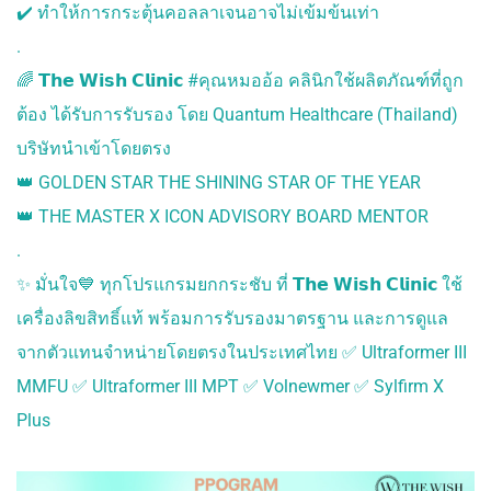
PLASMA)
✔️ ทำให้การกระตุ้นคอลลาเจนอาจไม่เข้มข้นเท่า
PICOPLUS ACNE SCAR
.
เลเซอร์กระชับรูขุมขน
รอยแตกลาย
🌈 𝗧𝗵𝗲 𝗪𝗶𝘀𝗵 𝗖𝗹𝗶𝗻𝗶𝗰 #คุณหมออ้อ คลินิกใช้ผลิตภัณฑ์ที่ถูก
เลเซอร์กำจัดขน LONG
ต้อง ได้รับการรับรอง โดย Quantum Healthcare (Thailand)
PULSED ND YAG
บริษัทนำเข้าโดยตรง
👑 GOLDEN STAR THE SHINING STAR OF THE YEAR
VIDEO
REVIEW
BLOG
👑 THE MASTER X ICON ADVISORY BOARD MENTOR
.
CONTACT
✨ มั่นใจ💙 ทุกโปรแกรมยกกระชับ ที่ 𝗧𝗵𝗲 𝗪𝗶𝘀𝗵 𝗖𝗹𝗶𝗻𝗶𝗰 ใช้
เครื่องลิขสิทธิ์แท้ พร้อมการรับรองมาตรฐาน และการดูแล
จากตัวแทนจำหน่ายโดยตรงในประเทศไทย ✅ Ultraformer III
MMFU ✅ Ultraformer III MPT ✅ Volnewmer ✅ Sylfirm X
Plus