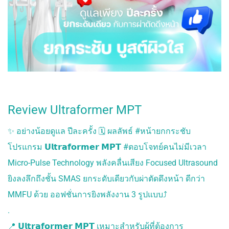
ULTRAFORMER LLL
ยกกระชับใหม่ล่าสุด
NEW ULTHERA
ยกกระชับ THERMAGE
ยกกระชับ HIFU
เลเซอร์ ฝ้ากระ ลด
รอยสิว
Review Ultraformer MPT
NEW DISCOVERY PICO
DERM
✨ อย่างน้อยดูแล ปีละครั้ง 🗓️ ผลลัพธ์ #หน้ายกกระชับ
PICOPLUS LASER
โปรแกรม 𝗨𝗹𝘁𝗿𝗮𝗳𝗼𝗿𝗺𝗲𝗿 𝗠𝗣𝗧 #ตอบโจทย์คนไม่มีเวลา
PICOSURE LASER
Micro-Pulse Technology พลังคลื่นเสียง Focused Ultrasound
SPECTRA Q
LASER เลเซอร์ฝ้ากระ
ยิงลงลึกถึงชั้น SMAS ยกระดับเดียวกับผ่าตัดดึงหน้า ดีกว่า
มาตรฐานโรงพยาบาล
MMFU ด้วย ออฟชั่นการยิงพลังงาน 3 รูปแบบ⤴️
CELLEC ADVANCE IPL
เลเซอร์หน้าใส
.
SCARLET LASER
📍 𝗨𝗹𝘁𝗿𝗮𝗳𝗼𝗿𝗺𝗲𝗿 𝗠𝗣𝗧 เหมาะสำหรับผู้ที่ต้องการ
เลเซอร์หลุมสิว