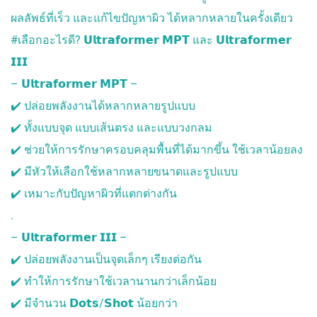
SOLITONE ACNE
ผลลัพธ์ที่เร็ว และแก้ไขปัญหาผิว ได้หลากหลายในครั้งเดียว
โปรแกรมรักษาสิว
#เลือกอะไรดี? 𝗨𝗹𝘁𝗿𝗮𝗳𝗼𝗿𝗺𝗲𝗿 𝗠𝗣𝗧 และ 𝗨𝗹𝘁𝗿𝗮𝗳𝗼𝗿𝗺𝗲𝗿
𝗜𝗜𝗜
ปรับรูปหน้า
– 𝗨𝗹𝘁𝗿𝗮𝗳𝗼𝗿𝗺𝗲𝗿 𝗠𝗣𝗧 –
FILLER เติมเต็ม
✔️ ปล่อยพลังงานได้หลากหลายรูปแบบ
ร้อยไหม
✔️ ทั้งแบบจุด แบบเส้นตรง และแบบวงกลม
บริการอื่นๆ
✔️ ช่วยให้การรักษาครอบคลุมพื้นที่ได้มากขึ้น ใช้เวลาน้อยลง
✔️ มีหัวให้เลือกใช้หลากหลายขนาดและรูปแบบ
EMT SCULPT สร้าง
กล้ามเนื้อ สลายไขมัน
✔️ เหมาะกับปัญหาผิวที่แตกต่างกัน
NEW COOLSCULPTING
.
บอกลาทุกปัญหาไขมัน
ส่วนเกิน
– 𝗨𝗹𝘁𝗿𝗮𝗳𝗼𝗿𝗺𝗲𝗿 𝗜𝗜𝗜 –
TWC STEM BOOSTER
✔️ ปล่อยพลังงานเป็นจุดเล็กๆ เรียงต่อกัน
เติมน้ำให้ผิวสวยแบบ
สาวเกาหลี
✔️ ทำให้การรักษาใช้เวลานานกว่าเล็กน้อย
COOL CRISTAL
✔️ มีจำนวน 𝗗𝗼𝘁𝘀/𝗦𝗵𝗼𝘁 น้อยกว่า
PRP (PLATELET RICH