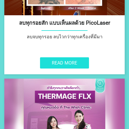
ULTRAFORMER LLL
ยกกระชับใหม่ล่าสุด
NEW ULTHERA
ยกกระชับ THERMAGE
ลบทุกรอยสัก แบบเห็นผลด้วย PicoLaser
ยกกระชับ HIFU
ลบจบทุกรอย ลบไวกว่าทุกเครื่องที่มีมา
เลเซอร์ ฝ้ากระ ลด
รอยสิว
READ MORE
NEW DISCOVERY PICO
DERM
PICOPLUS LASER
PICOSURE LASER
SPECTRA Q
LASER เลเซอร์ฝ้ากระ
มาตรฐานโรงพยาบาล
CELLEC ADVANCE IPL
เลเซอร์หน้าใส
SCARLET LASER
เลเซอร์หลุมสิว