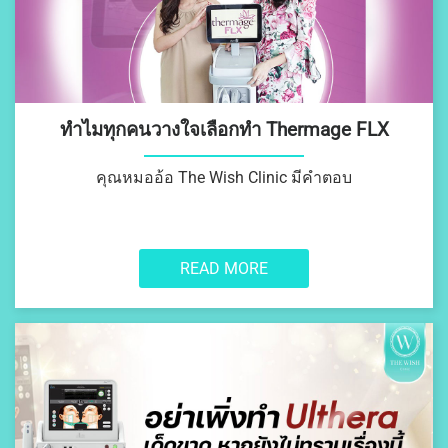
SOLITONE ACNE
โปรแกรมรักษาสิว
ปรับรูปหน้า
ทำไมทุกคนวางใจเลือกทำ Thermage FLX
FILLER เติมเต็ม
ร้อยไหม
คุณหมออ้อ The Wish Clinic มีคำตอบ
บริการอื่นๆ
EMT SCULPT สร้าง
กล้ามเนื้อ สลายไขมัน
READ MORE
NEW COOLSCULPTING
บอกลาทุกปัญหาไขมัน
ส่วนเกิน
TWC STEM BOOSTER
เติมน้ำให้ผิวสวยแบบ
สาวเกาหลี
COOL CRISTAL
PRP (PLATELET RICH