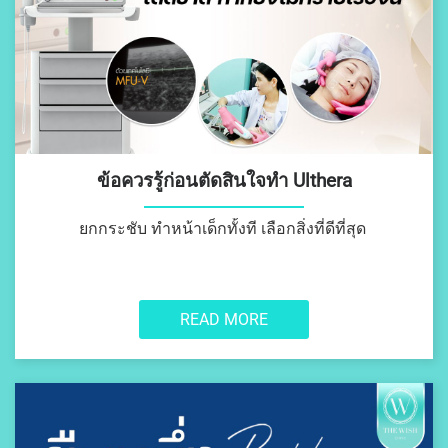
PLASMA)
PICOPLUS ACNE SCAR
เลเซอร์กระชับรูขุมขน
รอยแตกลาย
เลเซอร์กำจัดขน LONG
PULSED ND YAG
VIDEO
REVIEW
BLOG
ข้อควรรู้ก่อนตัดสินใจทำ Ulthera
ยกกระชับ ทำหน้าเด็กทั้งที เลือกสิ่งที่ดีที่สุด
CONTACT
READ MORE